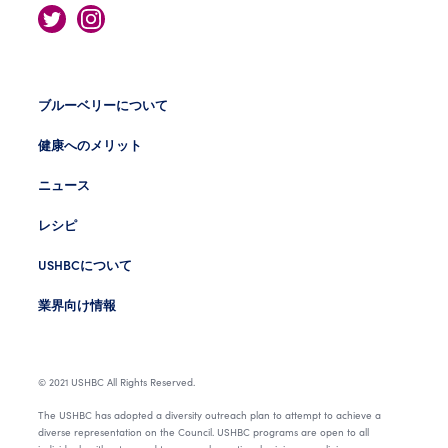
ブルーベリーについて
健康へのメリット
ニュース
レシピ
USHBCについて
業界向け情報
© 2021 USHBC All Rights Reserved.
The USHBC has adopted a diversity outreach plan to attempt to achieve a
diverse representation on the Council. USHBC programs are open to all