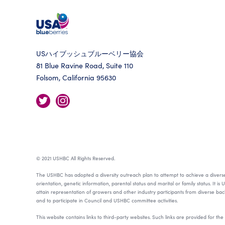
USハイブッシュブルーベリー協会
81 Blue Ravine Road, Suite 110
Folsom, California 95630
© 2021 USHBC All Rights Reserved.
The USHBC has adopted a diversity outreach plan to attempt to achieve a diverse rep
orientation, genetic information, parental status and marital or family status. It i
attain representation of growers and other industry participants from diverse b
and to participate in Council and USHBC committee activities.
This website contains links to third-party websites. Such links are provided for t