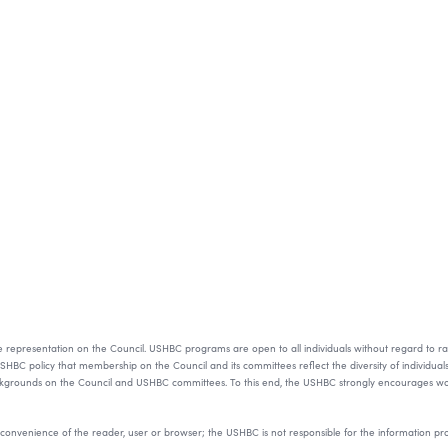
resentation on the Council. USHBC programs are open to all individuals without regard to race, color
s USHBC policy that membership on the Council and its committees reflect the diversity of individual
ackgrounds on the Council and USHBC committees. To this end, the USHBC strongly encourages wom
he convenience of the reader, user or browser; the USHBC is not responsible for the information p