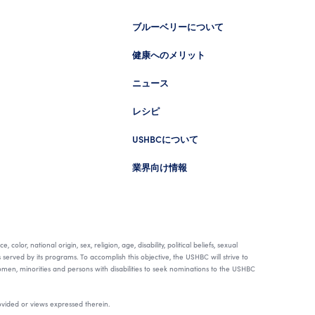
ブルーベリーについて
健康へのメリット
ニュース
レシピ
USHBCについて
業界向け情報
, national origin, sex, religion, age, disability, political beliefs, sexual
s served by its programs. To accomplish this objective, the USHBC will strive to
en, minorities and persons with disabilities to seek nominations to the USHBC
rovided or views expressed therein.