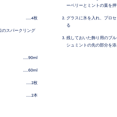
）
ーベリーとミントの葉を押
.....4枚
グラスに氷を入れ、プロセ
る
口のスパークリング
残しておいた飾り用のブル
シュミントの先の部分を添
.....90ml
.....60ml
.....2枚
.....2本