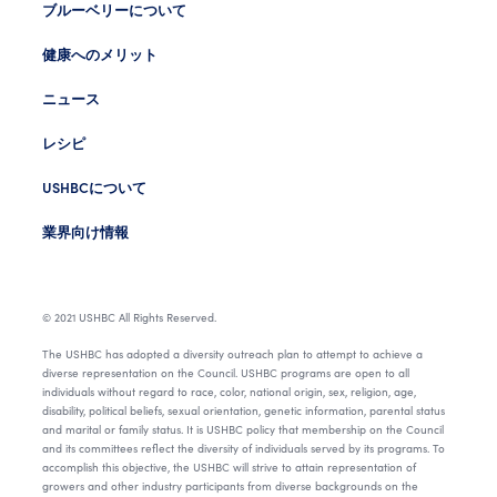
ブルーベリーについて
健康へのメリット
ニュース
レシピ
USHBCについて
業界向け情報
© 2021 USHBC All Rights Reserved.
The USHBC has adopted a diversity outreach plan to attempt to achieve a
diverse representation on the Council. USHBC programs are open to all
individuals without regard to race, color, national origin, sex, religion, age,
disability, political beliefs, sexual orientation, genetic information, parental status
and marital or family status. It is USHBC policy that membership on the Council
and its committees reflect the diversity of individuals served by its programs. To
accomplish this objective, the USHBC will strive to attain representation of
growers and other industry participants from diverse backgrounds on the