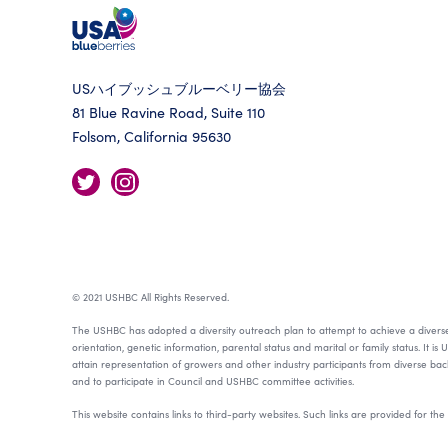
USハイブッシュブルーベリー協会
81 Blue Ravine Road, Suite 110
Folsom, California 95630
© 2021 USHBC All Rights Reserved.
The USHBC has adopted a diversity outreach plan to attempt to achieve a diverse rep
orientation, genetic information, parental status and marital or family status. It i
attain representation of growers and other industry participants from diverse b
and to participate in Council and USHBC committee activities.
This website contains links to third-party websites. Such links are provided for t