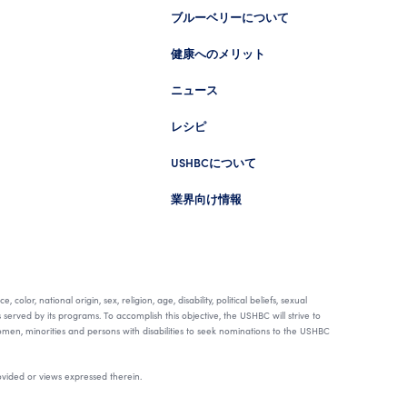
ブルーベリーについて
健康へのメリット
ニュース
レシピ
USHBCについて
業界向け情報
, national origin, sex, religion, age, disability, political beliefs, sexual
s served by its programs. To accomplish this objective, the USHBC will strive to
en, minorities and persons with disabilities to seek nominations to the USHBC
rovided or views expressed therein.