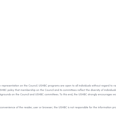
resentation on the Council. USHBC programs are open to all individuals without regard to race, color
s USHBC policy that membership on the Council and its committees reflect the diversity of individual
ackgrounds on the Council and USHBC committees. To this end, the USHBC strongly encourages wom
he convenience of the reader, user or browser; the USHBC is not responsible for the information p