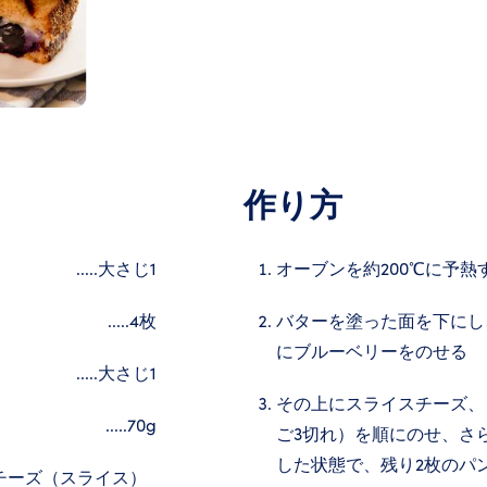
作り方
.....大さじ1
オーブンを約200℃に予
.....4枚
バターを塗った面を下にし
にブルーベリーをのせる
.....大さじ1
その上にスライスチーズ、
.....70g
ご3切れ）を順にのせ、さ
した状態で、残り2枚のパ
チーズ（スライス）