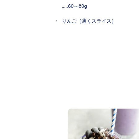
.....60～80g
りんご（薄くスライス）